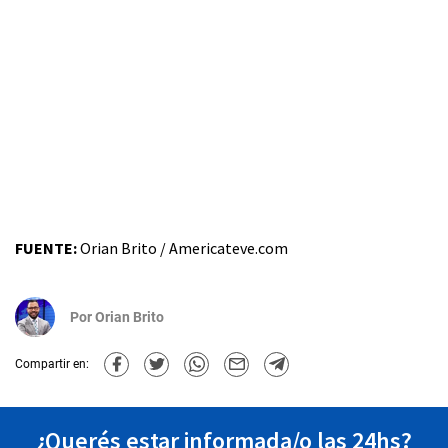
FUENTE:
Orian Brito / Americateve.com
Por
Orian Brito
Compartir en:
¿Querés estar informada/o las 24hs?