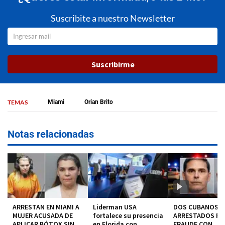
Suscribite a nuestro Newsletter
Suscribirme
TEMAS
Miami
Orian Brito
Notas relacionadas
ARRESTAN EN MIAMI A
Liderman USA
DOS CUBANOS
MUJER ACUSADA DE
fortalece su presencia
ARRESTADOS P
APLICAR BÓTOX SIN
en Florida con
FRAUDE CON