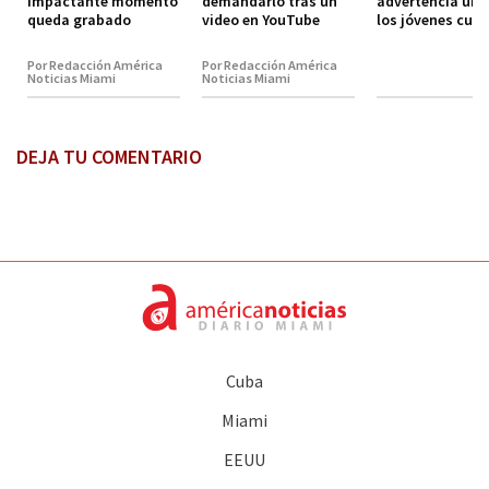
impactante momento
demandarlo tras un
advertencia urg
queda grabado
video en YouTube
los jóvenes cub
Por Redacción América
Por Redacción América
Noticias Miami
Noticias Miami
DEJA TU COMENTARIO
Cuba
Miami
EEUU