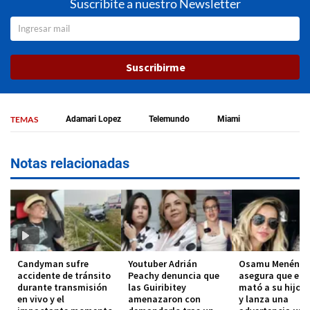
Suscribite a nuestro Newsletter
Suscribirme
TEMAS
Adamari Lopez
Telemundo
Miami
Notas relacionadas
Candyman sufre
Youtuber Adrián
Osamu Menénde
accidente de tránsito
Peachy denuncia que
asegura que el 
durante transmisión
las Guiribitey
mató a su hijo 
en vivo y el
amenazaron con
y lanza una