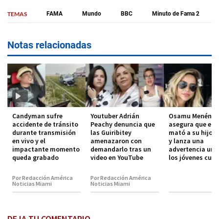
TEMAS
FAMA
Mundo
BBC
Minuto de Fama 2
Notas relacionadas
Candyman sufre
Youtuber Adrián
Osamu Menénde
accidente de tránsito
Peachy denuncia que
asegura que el 
durante transmisión
las Guiribitey
mató a su hijo 
en vivo y el
amenazaron con
y lanza una
impactante momento
demandarlo tras un
advertencia urg
queda grabado
video en YouTube
los jóvenes cub
Por Redacción América
Por Redacción América
Noticias Miami
Noticias Miami
DEJA TU COMENTARIO