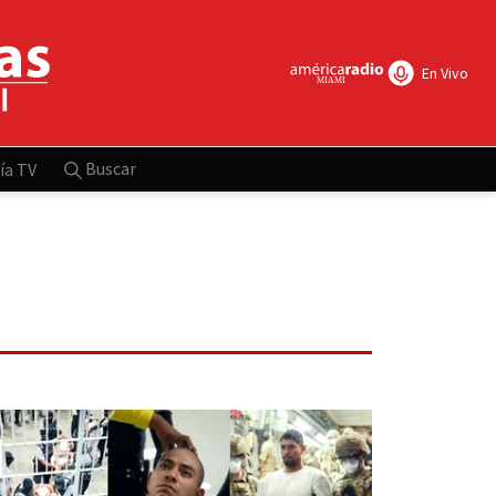
En Vivo
Buscar
ía TV