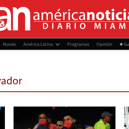
Mundo
América Latina
Programas
Opinión
Gu
vador