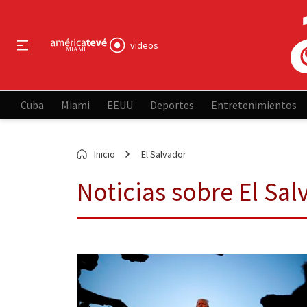
videos
Cuba
Miami
EEUU
Deportes
Entretenimientos
Inicio
El Salvador
Noticias sobre El Sal