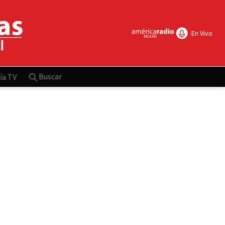
En Vivo
Buscar
ía TV