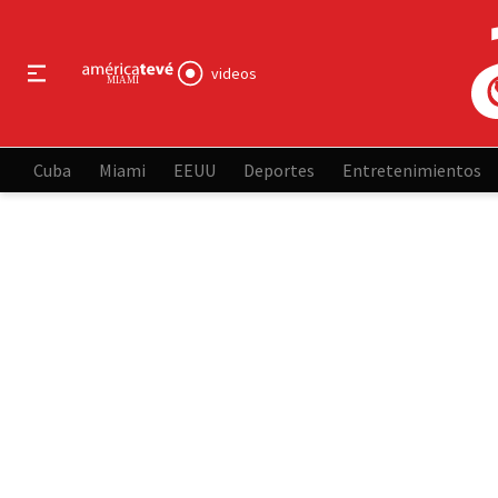
videos
Cuba
Miami
EEUU
Deportes
Entretenimientos