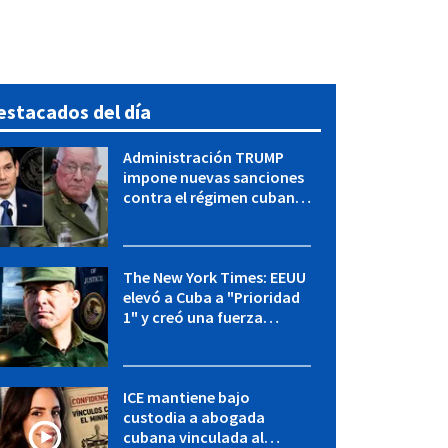
estacados del día
Administración TRUMP
impone nuevas sanciones
contra el régimen cubano:
OFAC incluye a López Miera
y entidades militares
The New York Times: EEUU
elevó a Cuba a "Prioridad
1" y creó una fuerza
especial de la CIA
ICE mantiene bajo
custodia a abogada
cubana vinculada al