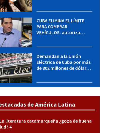
MININT: esto es lo que se
sabe del caso
CUBA ELIMINA EL LÍMITE
PARA COMPRAR
VEHÍCULOS: autoriza
adquirir autos sin
restricción de cantidad
Demandan a la Unión
Eléctrica de Cuba por más
de 802 millones de dólares
bajo la Ley Helms-Burton
estacadas de América Latina
La literatura catamarqueña ¿goza de buena
lud? 4