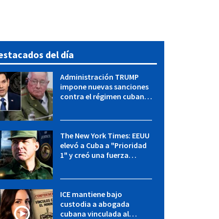
estacados del día
Administración TRUMP
impone nuevas sanciones
contra el régimen cubano:
OFAC incluye a López Miera
y entidades militares
The New York Times: EEUU
elevó a Cuba a "Prioridad
1" y creó una fuerza
especial de la CIA
ICE mantiene bajo
custodia a abogada
cubana vinculada al