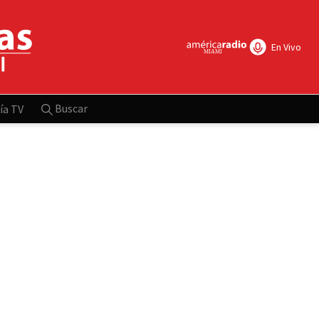
En Vivo
Buscar
ía TV