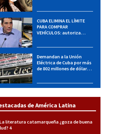
MININT: esto es lo que se
sabe del caso
CUBA ELIMINA EL LÍMITE
PARA COMPRAR
VEHÍCULOS: autoriza
adquirir autos sin
restricción de cantidad
Demandan a la Unión
Eléctrica de Cuba por más
de 802 millones de dólares
bajo la Ley Helms-Burton
estacadas de América Latina
La literatura catamarqueña ¿goza de buena
lud? 4