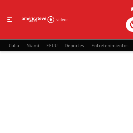
videos
Cuba
Miami
EEUU
Deportes
Entretenimientos