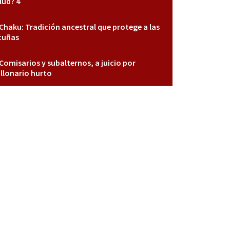
lud? 4
Chaku: Tradición ancestral que protege a las
cuñas
Comisarios y subalternos, a juicio por
llonario hurto