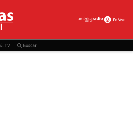
En Vivo
Buscar
ía TV