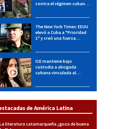
contra el régimen cubano:
OFAC incluye a López Miera
y entidades militares
The New York Times: EEUU
elevó a Cuba a "Prioridad
1" y creó una fuerza
especial de la CIA
ICE mantiene bajo
custodia a abogada
cubana vinculada al
MININT: esto es lo que se
sabe del caso
estacadas de América Latina
La literatura catamarqueña ¿goza de buena