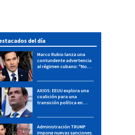
estacados del día
Marco Rubio lanza una
contundente advertencia
al régimen cubano: "No
hay válvulas de escape"
AXIOS: EEUU explora una
coalición para una
transición política en
Cuba y Marco Rubio habla
con "Raulito" Castro
Administración TRUMP
impone nuevas sanciones