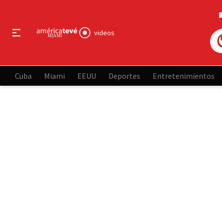
videos
Cuba
Miami
EEUU
Deportes
Entretenimientos