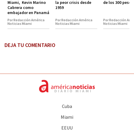
Miami, Kevin Marino
la peor crisis desde
de los 300 pesos
Cabrera como
1959
embajador en Panamá
Por Redacción América
Por Redacción América
Por Redacción Amé
Noticias Miami
Noticias Miami
Noticias Miami
DEJA TU COMENTARIO
Cuba
Miami
EEUU