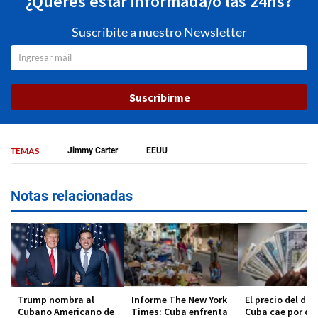
¿Querés estar informada/o las 24hs?
Suscribite a nuestro Newsletter
Suscribirme
TEMAS
Jimmy Carter
EEUU
Notas relacionadas
Trump nombra al
Informe The New York
El precio del dól
Cubano Americano de
Times: Cuba enfrenta
Cuba cae por de