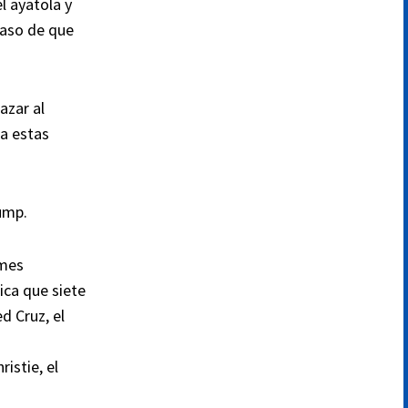
l ayatola y
caso de que
azar al
 a estas
ump.
rmes
ica que siete
d Cruz, el
istie, el