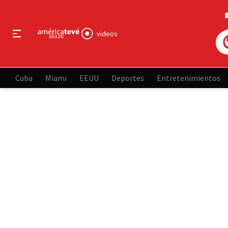
videos
Cuba
Miami
EEUU
Deportes
Entretenimientos