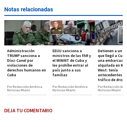
Notas relacionadas
Administración
EEUU sanciona a
Detienen a un h
TRUMP sanciona a
ministros de las FAR y
que llegó a Cuba
Díaz-Canel por
el MININT de Cuba y
una embarcació
violaciones de
les prohíbe entrar al
alquilada en Key
derechos humanos en
país junto a sus
West: tenía
Cuba
familias
antecedentes p
tráfico de droga
Por Redacción América
Por Redacción América
Por Redacción Amé
Noticias Miami
Noticias Miami
Noticias Miami
DEJA TU COMENTARIO