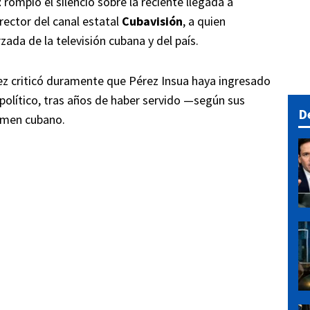
z
rompió el silencio sobre la reciente llegada a
irector del canal estatal
Cubavisión
, a quien
zada de la televisión cubana y del país.
ez criticó duramente que Pérez Insua haya ingresado
político, tras años de haber servido —según sus
D
imen cubano.