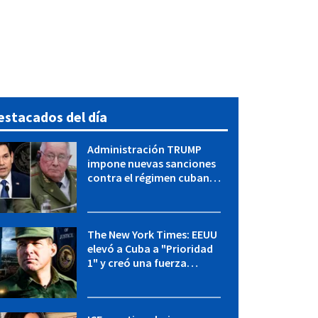
estacados del día
Administración TRUMP
impone nuevas sanciones
contra el régimen cubano:
OFAC incluye a López Miera
y entidades militares
The New York Times: EEUU
elevó a Cuba a "Prioridad
1" y creó una fuerza
especial de la CIA