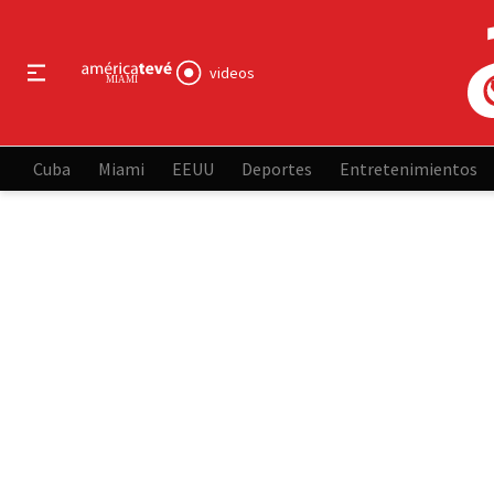
videos
Cuba
Miami
EEUU
Deportes
Entretenimientos