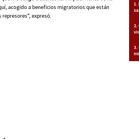
aquí, acogido a beneficios migratorios que están
sa
 represores”, expresó.
vi
mi