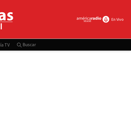
En Vivo
Buscar
ía TV