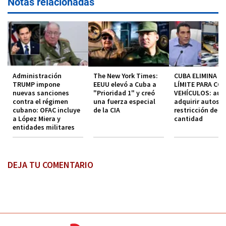
Notas relacionadas
Administración
The New York Times:
CUBA ELIMINA EL
TRUMP impone
EEUU elevó a Cuba a
LÍMITE PARA CO
nuevas sanciones
"Prioridad 1" y creó
VEHÍCULOS: aut
contra el régimen
una fuerza especial
adquirir autos s
cubano: OFAC incluye
de la CIA
restricción de
a López Miera y
cantidad
entidades militares
DEJA TU COMENTARIO