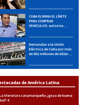
MININT: esto es lo que se
sabe del caso
CUBA ELIMINA EL LÍMITE
PARA COMPRAR
VEHÍCULOS: autoriza
adquirir autos sin
restricción de cantidad
Demandan a la Unión
Eléctrica de Cuba por más
de 802 millones de dólares
bajo la Ley Helms-Burton
estacadas de América Latina
La literatura catamarqueña ¿goza de buena
lud? 4