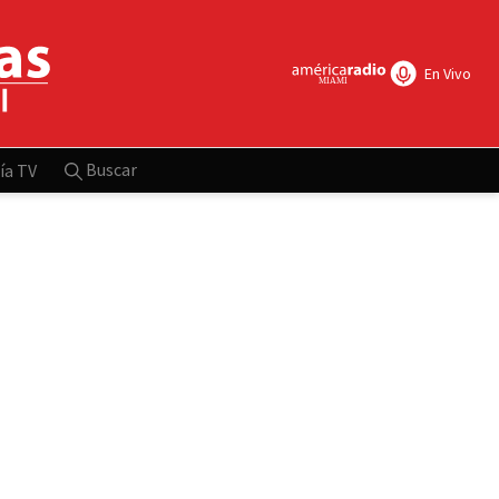
En Vivo
Buscar
ía TV