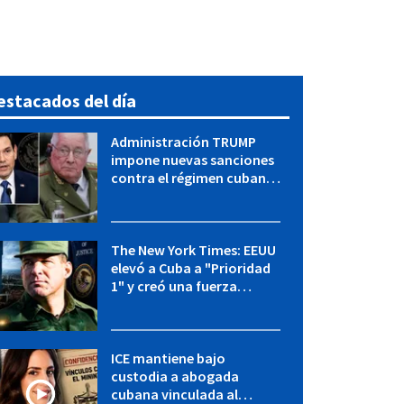
estacados del día
Administración TRUMP
impone nuevas sanciones
contra el régimen cubano:
OFAC incluye a López Miera
y entidades militares
The New York Times: EEUU
elevó a Cuba a "Prioridad
1" y creó una fuerza
especial de la CIA
ICE mantiene bajo
custodia a abogada
cubana vinculada al