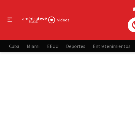
videos
Cuba
Miami
EEUU
Deportes
Entretenimientos