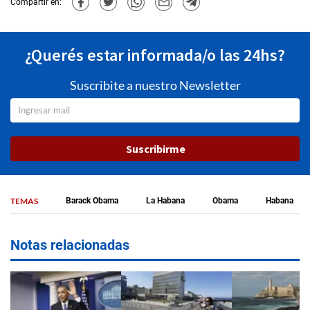
Compartir en:
¿Querés estar informada/o las 24hs?
Suscribite a nuestro Newsletter
Suscribirme
TEMAS
Barack Obama
La Habana
Obama
Habana
Notas relacionadas