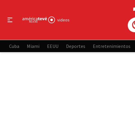
videos
Cuba
Miami
EEUU
Deportes
Entretenimientos