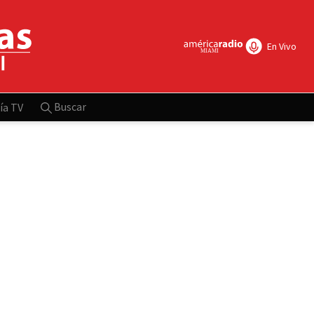
En Vivo
Buscar
ía TV