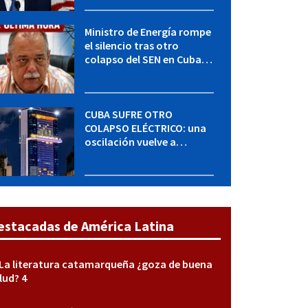
régimen, según POLITICO
Ministro de Energía rompe
el silencio tras otro
colapso del SEN en Cuba:
"Seguimos adelante con
mucho empeño"
CUBA SUFRE OTRO
COLAPSO ELÉCTRICO: una
oscilación vuelve a
desconectar el Sistema
Eléctrico Nacional
estacadas de América Latina
La literatura catamarqueña ¿goza de buena
lud? 4