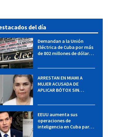
estacados del día
Demandan a la Unión
Eléctrica de Cuba por más
de 802 millones de dólares
bajo la Ley Helms-Burton
ARRESTAN EN MIAMI A
MUJER ACUSADA DE
APLICAR BÓTOX SIN
LICENCIA: una operación
encubierta destapó el
caso
EEUU aumenta sus
operaciones de
inteligencia en Cuba para
elevar la presión sobre el