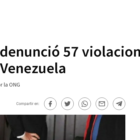
denunció 57 violacione
 Venezuela
or la ONG
Compartir en: