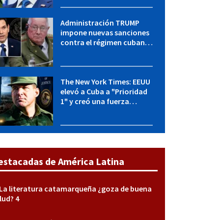
con "Raulito" Castro
Administración TRUMP
impone nuevas sanciones
contra el régimen cubano:
OFAC incluye a López Miera
y entidades militares
The New York Times: EEUU
elevó a Cuba a "Prioridad
1" y creó una fuerza
especial de la CIA
estacadas de América Latina
La literatura catamarqueña ¿goza de buena
lud? 4