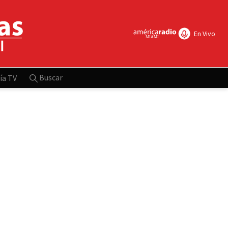
En Vivo
Buscar
ía TV