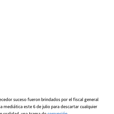
ecedor suceso fueron brindados por el fiscal general
a mediática este 6 de julio para descartar cualquier
en realidad, una trama de
corrupción
.