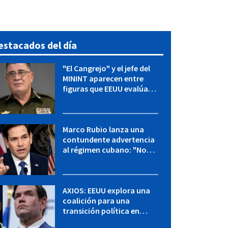
estacados del día
"El Cangrejo" y el jefe del
MININT aparecen entre
figuras que EEUU evalúa
para una transición en
Cuba
Marco Rubio lanza una
contundente advertencia
al régimen cubano: "No
hay válvulas de escape"
AXIOS: EEUU explora una
coalición para una
transición política en
Cuba y Marco Rubio habla