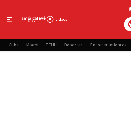
videos
Cuba
Miami
EEUU
Deportes
Entretenimientos