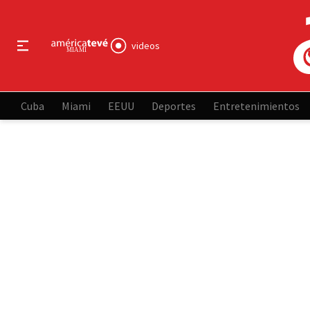
videos
Cuba
Miami
EEUU
Deportes
Entretenimientos