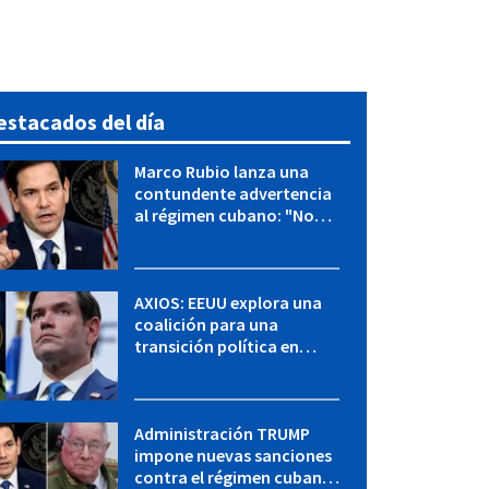
estacados del día
Marco Rubio lanza una
contundente advertencia
al régimen cubano: "No
hay válvulas de escape"
AXIOS: EEUU explora una
coalición para una
transición política en
Cuba y Marco Rubio habla
con "Raulito" Castro
Administración TRUMP
impone nuevas sanciones
contra el régimen cubano: