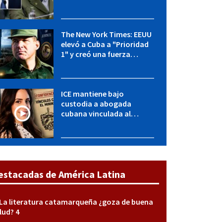
OFAC incluye a López Miera
y entidades militares
The New York Times: EEUU
elevó a Cuba a "Prioridad
1" y creó una fuerza
especial de la CIA
ICE mantiene bajo
custodia a abogada
cubana vinculada al
MININT: esto es lo que se
sabe del caso
estacadas de América Latina
La literatura catamarqueña ¿goza de buena
lud? 4