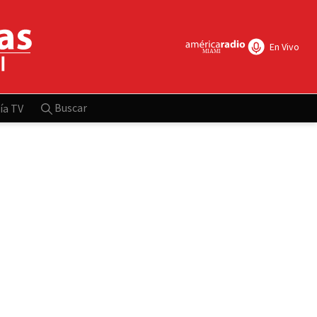
En Vivo
Buscar
ía TV