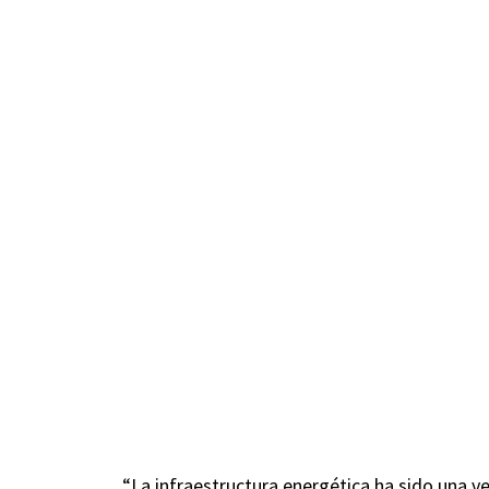
“La infraestructura energética ha sido una ve