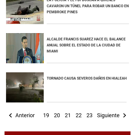
LA POLICÍA Y EL FBI BUSCAN A QUIENES
CAVARON UN TÚNEL PARA ROBAR UN BANCO EN
PEMBROKE PINES
ALCALDE FRANCIS SUAREZ HACE EL BALANCE
ANUAL SOBRE EL ESTADO DE LA CIUDAD DE
MIAMI
TORNADO CAUSA SEVEROS DAÑOS EN HIALEAH
Anterior
19
20
21
22
23
Siguiente
24
25
26
2