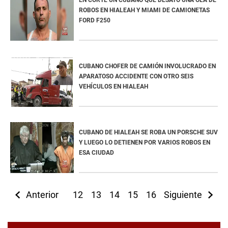
EN CORTE UN CUBANO QUE DESATÓ UNA OLA DE
ROBOS EN HIALEAH Y MIAMI DE CAMIONETAS
FORD F250
CUBANO CHOFER DE CAMIÓN INVOLUCRADO EN
APARATOSO ACCIDENTE CON OTRO SEIS
VEHÍCULOS EN HIALEAH
CUBANO DE HIALEAH SE ROBA UN PORSCHE SUV
Y LUEGO LO DETIENEN POR VARIOS ROBOS EN
ESA CIUDAD
Anterior
12
13
14
15
16
Siguiente
17
18
19
2