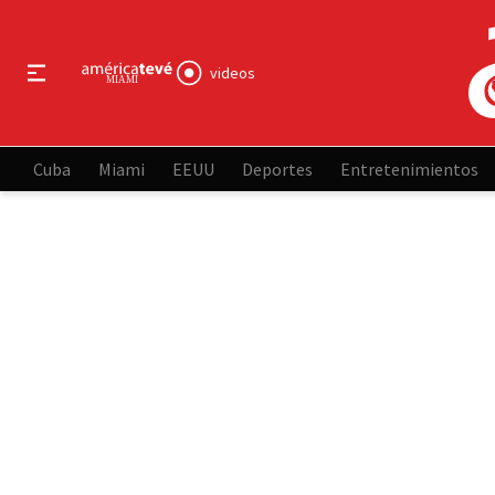
videos
Cuba
Miami
EEUU
Deportes
Entretenimientos