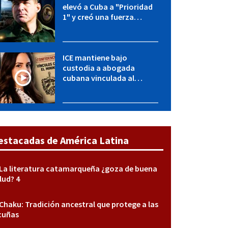
elevó a Cuba a "Prioridad
1" y creó una fuerza
especial de la CIA
ICE mantiene bajo
custodia a abogada
cubana vinculada al
MININT: esto es lo que se
sabe del caso
estacadas de América Latina
La literatura catamarqueña ¿goza de buena
lud? 4
Chaku: Tradición ancestral que protege a las
cuñas