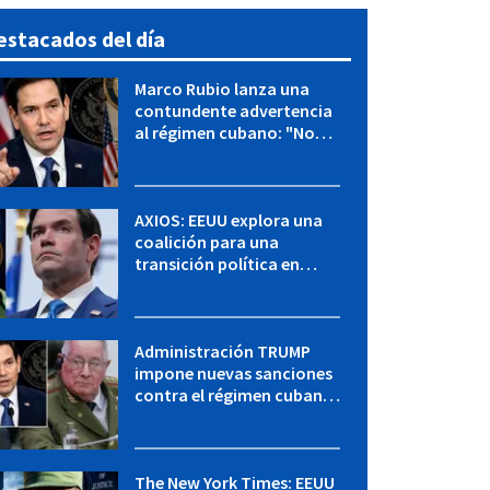
estacados del día
Marco Rubio lanza una
contundente advertencia
al régimen cubano: "No
hay válvulas de escape"
AXIOS: EEUU explora una
coalición para una
transición política en
Cuba y Marco Rubio habla
con "Raulito" Castro
Administración TRUMP
impone nuevas sanciones
contra el régimen cubano:
OFAC incluye a López Miera
y entidades militares
The New York Times: EEUU