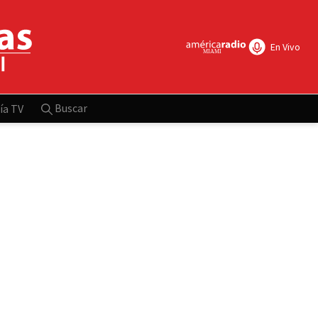
En Vivo
Buscar
ía TV