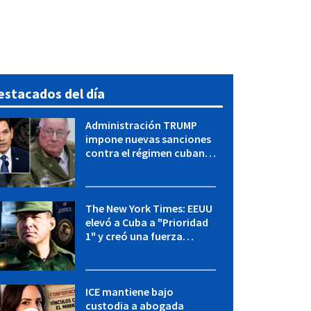
estacados del día
Administración TRUMP
impone nuevas sanciones
contra el régimen cubano:
OFAC incluye a López Miera
y entidades militares
The New York Times: EEUU
elevó a Cuba a "Prioridad
1" y creó una fuerza
especial de la CIA
ICE mantiene bajo
custodia a abogada