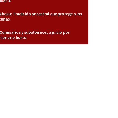
lud? 4
Chaku: Tradición ancestral que protege a las
cuñas
Comisarios y subalternos, a juicio por
llonario hurto