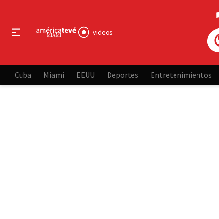
videos
Cuba
Miami
EEUU
Deportes
Entretenimientos