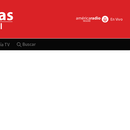
En Vivo
Buscar
ía TV