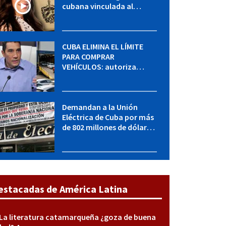
cubana vinculada al
MININT: esto es lo que se
sabe del caso
CUBA ELIMINA EL LÍMITE
PARA COMPRAR
VEHÍCULOS: autoriza
adquirir autos sin
restricción de cantidad
Demandan a la Unión
Eléctrica de Cuba por más
de 802 millones de dólares
bajo la Ley Helms-Burton
estacadas de América Latina
La literatura catamarqueña ¿goza de buena