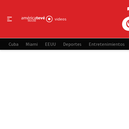
videos
Cuba
Miami
EEUU
Deportes
Entretenimientos