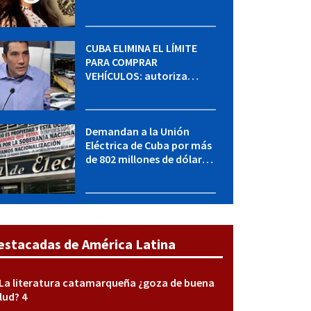
MININT: esto es lo que se
sabe del caso
CUBA ELIMINA EL LÍMITE
PARA COMPRAR
VEHÍCULOS: autoriza
adquirir autos sin
restricción de cantidad
Demandan a la Unión
Eléctrica de Cuba por más
de 802 millones de dólares
bajo la Ley Helms-Burton
estacadas de América Latina
La literatura catamarqueña ¿goza de buena
lud? 4