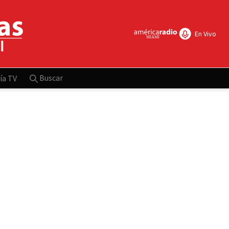
En Vivo
Buscar
ía TV