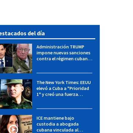
estacados del día
Administración TRUMP
impone nuevas sanciones
contra el régimen cubano:
OFAC incluye a López Miera
y entidades militares
The New York Times: EEUU
elevó a Cuba a "Prioridad
1" y creó una fuerza
especial de la CIA
ICE mantiene bajo
custodia a abogada
cubana vinculada al