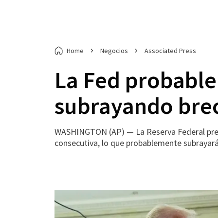
Home
Negocios
Associated Press
La Fed probable
subrayando brec
WASHINGTON (AP) — La Reserva Federal previs
consecutiva, lo que probablemente subrayará l