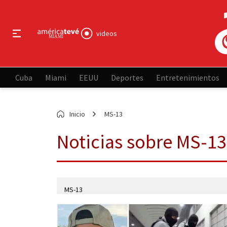
videos
Cuba
Miami
EEUU
Deportes
Entretenimientos
Inicio
MS-13
Noticias sobre MS-13
MS-13