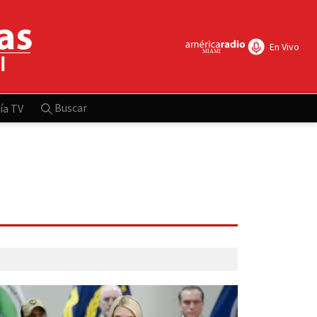
En Vivo
Buscar
ía TV