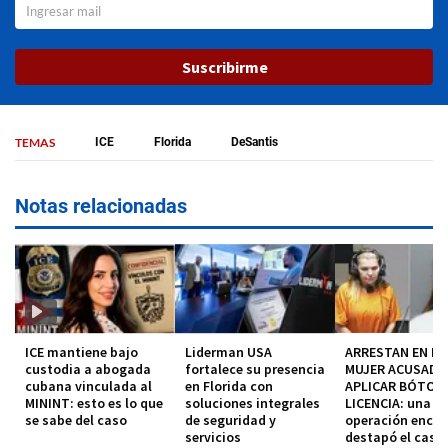
Suscribirme
TEMAS
ICE
Florida
DeSantis
Notas relacionadas
ICE mantiene bajo
Liderman USA
ARRESTAN EN MI
custodia a abogada
fortalece su presencia
MUJER ACUSADA
cubana vinculada al
en Florida con
APLICAR BÓTOX 
MININT: esto es lo que
soluciones integrales
LICENCIA: una
se sabe del caso
de seguridad y
operación encub
servicios
destapó el caso