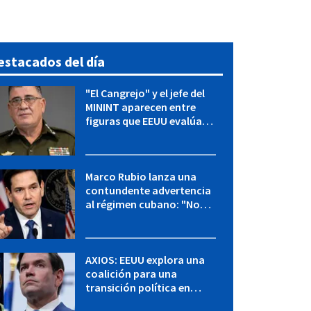
estacados del día
"El Cangrejo" y el jefe del
MININT aparecen entre
figuras que EEUU evalúa
para una transición en
Cuba
Marco Rubio lanza una
contundente advertencia
al régimen cubano: "No
hay válvulas de escape"
AXIOS: EEUU explora una
coalición para una
transición política en
Cuba y Marco Rubio habla