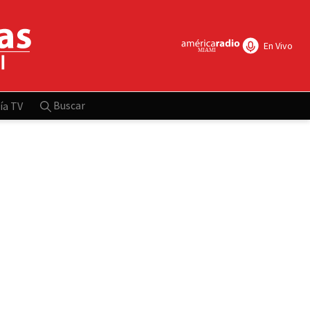
En Vivo
Buscar
ía TV