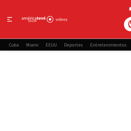
videos
Cuba
Miami
EEUU
Deportes
Entretenimientos