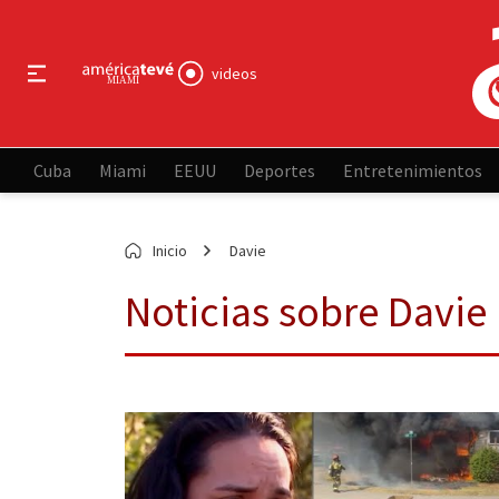
videos
Cuba
Miami
EEUU
Deportes
Entretenimientos
Inicio
Davie
Noticias sobre Davie