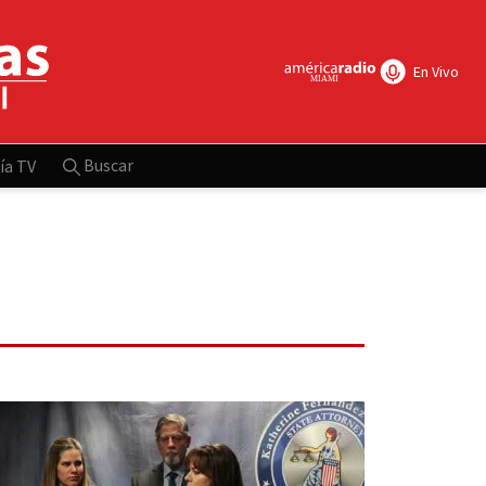
En Vivo
Buscar
ía TV