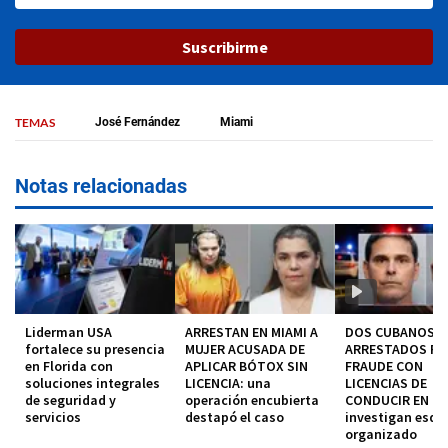
Suscribirme
TEMAS
José Fernández
Miami
Notas relacionadas
Liderman USA
ARRESTAN EN MIAMI A
DOS CUBANOS
fortalece su presencia
MUJER ACUSADA DE
ARRESTADOS P
en Florida con
APLICAR BÓTOX SIN
FRAUDE CON
soluciones integrales
LICENCIA: una
LICENCIAS DE
de seguridad y
operación encubierta
CONDUCIR EN MI
servicios
destapó el caso
investigan esq
organizado