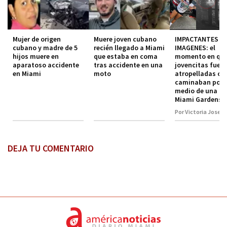
Mujer de origen
Muere joven cubano
IMPACTANTES
cubano y madre de 5
recién llegado a Miami
IMAGENES: el
hijos muere en
que estaba en coma
momento en que
aparatoso accidente
tras accidente en una
jovencitas fuer
en Miami
moto
atropelladas c
caminaban por e
medio de una cal
Miami Gardens
Por Victoria Josep
DEJA TU COMENTARIO