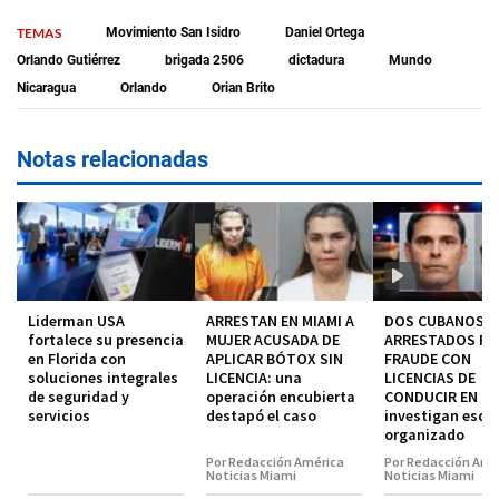
TEMAS
Movimiento San Isidro
Daniel Ortega
Orlando Gutiérrez
brigada 2506
dictadura
Mundo
Nicaragua
Orlando
Orian Brito
Notas relacionadas
Liderman USA
ARRESTAN EN MIAMI A
DOS CUBANOS
fortalece su presencia
MUJER ACUSADA DE
ARRESTADOS P
en Florida con
APLICAR BÓTOX SIN
FRAUDE CON
soluciones integrales
LICENCIA: una
LICENCIAS DE
de seguridad y
operación encubierta
CONDUCIR EN MI
servicios
destapó el caso
investigan esq
organizado
Por Redacción América
Por Redacción Amé
Noticias Miami
Noticias Miami