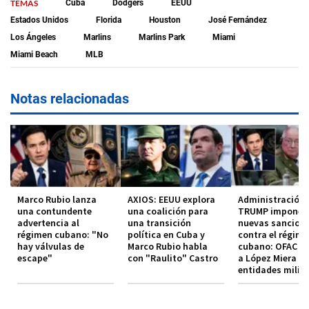
TEMAS
Cuba
Dodgers
EEUU
Estados Unidos
Florida
Houston
José Fernández
Los Ángeles
Marlins
Marlins Park
Miami
Miami Beach
MLB
Notas relacionadas
Marco Rubio lanza
AXIOS: EEUU explora
Administración
una contundente
una coalición para
TRUMP impone
advertencia al
una transición
nuevas sancion
régimen cubano: "No
política en Cuba y
contra el régim
hay válvulas de
Marco Rubio habla
cubano: OFAC in
escape"
con "Raulito" Castro
a López Miera y
entidades milit