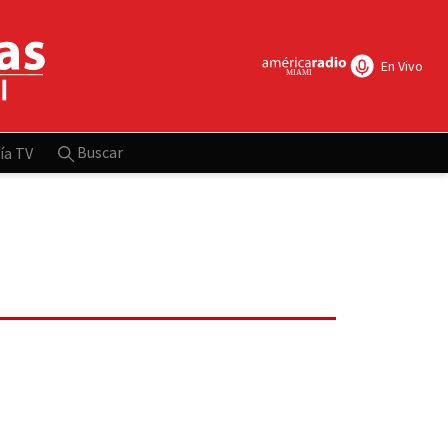
En Vivo
Buscar
ía TV