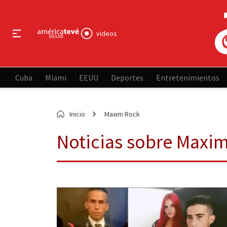
videos
Cuba
Miami
EEUU
Deportes
Entretenimientos
Inicio
Maxim Rock
Noticias sobre Maxi