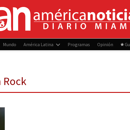
Mundo
América Latina
Programas
Opinión
Gu
m Rock