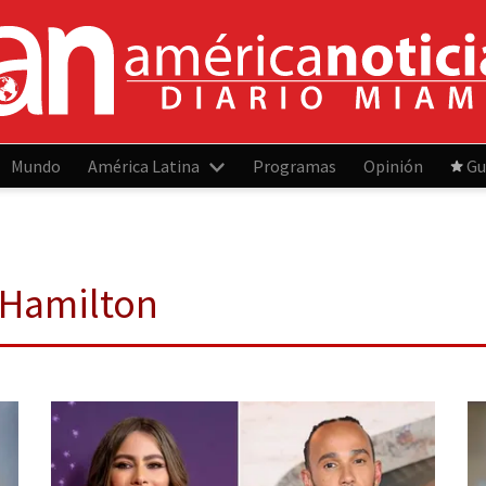
Mundo
América Latina
Programas
Opinión
Gu
 Hamilton