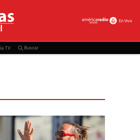
En Vivo
Buscar
ía TV