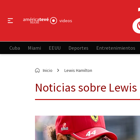
videos
Cuba
Miami
EEUU
Deportes
Entretenimientos
Inicio
Lewis Hamilton
Noticias sobre Lewis