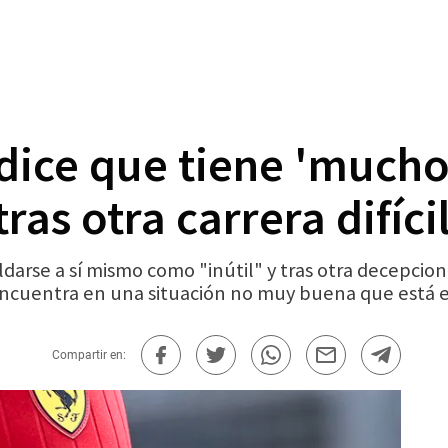
dice que tiene 'much
as otra carrera difíci
arse a sí mismo como "inútil" y tras otra decepcio
ncuentra en una situación no muy buena que está 
Compartir en: