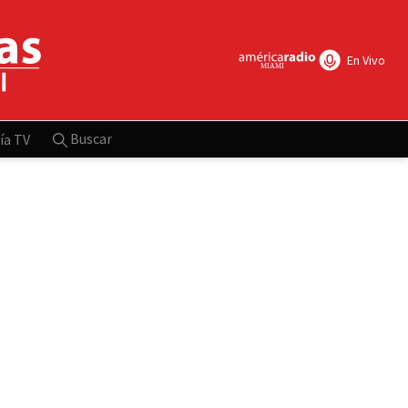
En Vivo
Buscar
ía TV