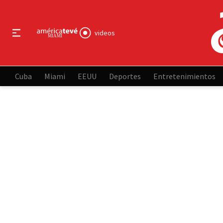
videos
Cuba
Miami
EEUU
Deportes
Entretenimientos