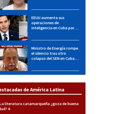
LICENCIA: una operación
encubierta destapó el
caso
EEUU aumenta sus
operaciones de
inteligencia en Cuba para
elevar la presión sobre el
régimen, según POLITICO
Ministro de Energía rompe
el silencio tras otro
colapso del SEN en Cuba:
"Seguimos adelante con
mucho empeño"
estacadas de América Latina
La literatura catamarqueña ¿goza de buena
lud? 4