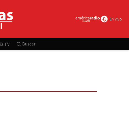
En Vivo
Buscar
ía TV