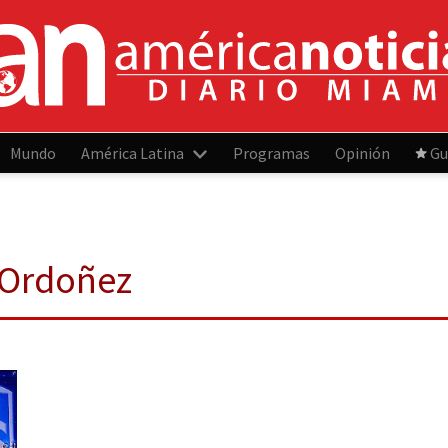
Mundo
América Latina
Programas
Opinión
Gu
 Ordoñez