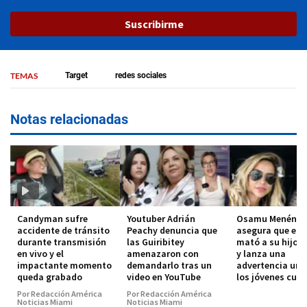
Suscribirme
TEMAS
Target
redes sociales
Notas relacionadas
Candyman sufre
Youtuber Adrián
Osamu Menénde
accidente de tránsito
Peachy denuncia que
asegura que el 
durante transmisión
las Guiribitey
mató a su hijo 
en vivo y el
amenazaron con
y lanza una
impactante momento
demandarlo tras un
advertencia urg
queda grabado
video en YouTube
los jóvenes cub
Por Redacción América
Por Redacción América
Noticias Miami
Noticias Miami