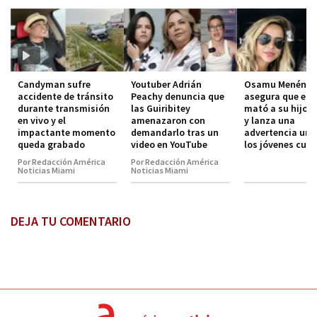
Candyman sufre
Youtuber Adrián
Osamu Menénde
accidente de tránsito
Peachy denuncia que
asegura que el 
durante transmisión
las Guiribitey
mató a su hijo 
en vivo y el
amenazaron con
y lanza una
impactante momento
demandarlo tras un
advertencia urg
queda grabado
video en YouTube
los jóvenes cub
Por Redacción América
Por Redacción América
Noticias Miami
Noticias Miami
DEJA TU COMENTARIO