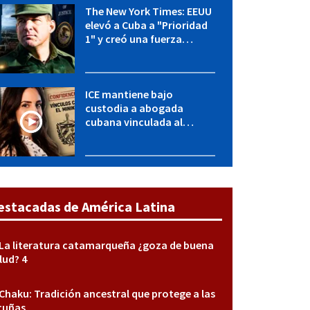
The New York Times: EEUU
elevó a Cuba a "Prioridad
1" y creó una fuerza
especial de la CIA
ICE mantiene bajo
custodia a abogada
cubana vinculada al
MININT: esto es lo que se
sabe del caso
estacadas de América Latina
La literatura catamarqueña ¿goza de buena
lud? 4
Chaku: Tradición ancestral que protege a las
cuñas