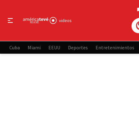
videos
Cuba
Miami
EEUU
Deportes
Entretenimientos