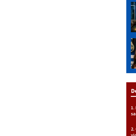
D
sa
vi