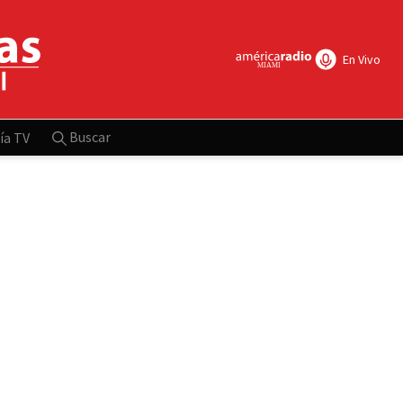
En Vivo
Buscar
ía TV