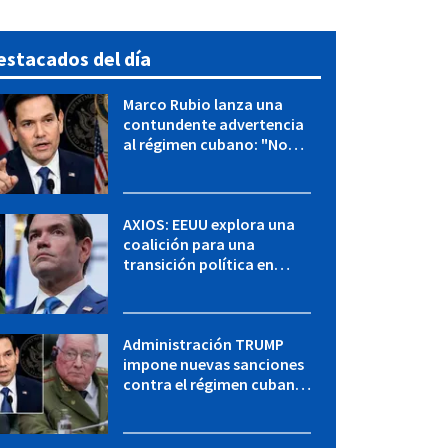
estacados del día
Marco Rubio lanza una
contundente advertencia
al régimen cubano: "No
hay válvulas de escape"
AXIOS: EEUU explora una
coalición para una
transición política en
Cuba y Marco Rubio habla
con "Raulito" Castro
Administración TRUMP
impone nuevas sanciones
contra el régimen cubano:
OFAC incluye a López Miera
y entidades militares