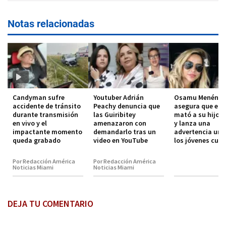
Notas relacionadas
Candyman sufre
Youtuber Adrián
Osamu Menénde
accidente de tránsito
Peachy denuncia que
asegura que el 
durante transmisión
las Guiribitey
mató a su hijo 
en vivo y el
amenazaron con
y lanza una
impactante momento
demandarlo tras un
advertencia urg
queda grabado
video en YouTube
los jóvenes cub
Por Redacción América
Por Redacción América
Noticias Miami
Noticias Miami
DEJA TU COMENTARIO