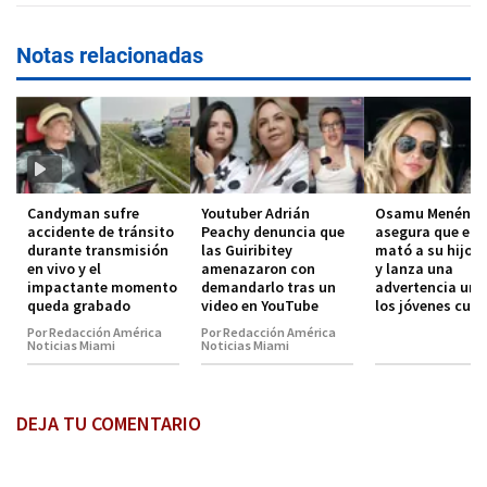
Notas relacionadas
Candyman sufre
Youtuber Adrián
Osamu Menénde
accidente de tránsito
Peachy denuncia que
asegura que el 
durante transmisión
las Guiribitey
mató a su hijo 
en vivo y el
amenazaron con
y lanza una
impactante momento
demandarlo tras un
advertencia urg
queda grabado
video en YouTube
los jóvenes cub
Por Redacción América
Por Redacción América
Noticias Miami
Noticias Miami
DEJA TU COMENTARIO