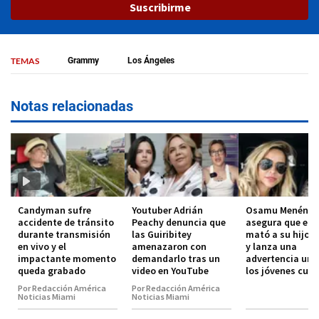
Suscribirme
TEMAS
Grammy
Los Ángeles
Notas relacionadas
Candyman sufre
Youtuber Adrián
Osamu Menénde
accidente de tránsito
Peachy denuncia que
asegura que el 
durante transmisión
las Guiribitey
mató a su hijo 
en vivo y el
amenazaron con
y lanza una
impactante momento
demandarlo tras un
advertencia urg
queda grabado
video en YouTube
los jóvenes cub
Por Redacción América
Por Redacción América
Noticias Miami
Noticias Miami