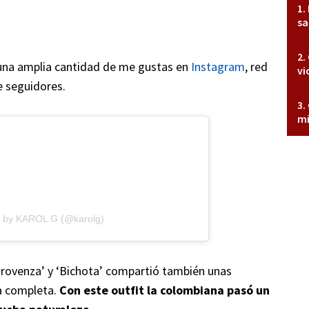
sa
r una amplia cantidad de me gustas en
Instagram
, red
vi
e seguidores.
mi
d by KAROL G (@karolg)
‘Provenza’ y ‘Bichota’ compartió también unas
a completa.
Con este outfit la colombiana pasó un