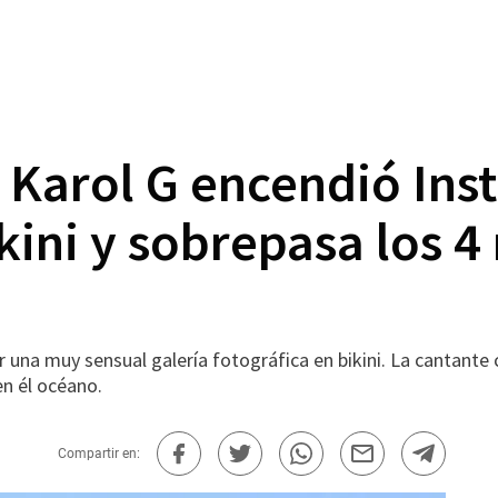
Karol G encendió Ins
kini y sobrepasa los 4
car una muy sensual galería fotográfica en bikini. La cantan
en él océano.
Compartir en: