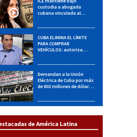
ICE mantiene bajo
custodia a abogada
cubana vinculada al
MININT: esto es lo que se
sabe del caso
CUBA ELIMINA EL LÍMITE
PARA COMPRAR
VEHÍCULOS: autoriza
adquirir autos sin
restricción de cantidad
Demandan a la Unión
Eléctrica de Cuba por más
de 802 millones de dólares
bajo la Ley Helms-Burton
estacadas de América Latina