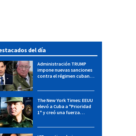
estacados del día
Administración TRUMP
impone nuevas sanciones
contra el régimen cubano:
OFAC incluye a López Miera
y entidades militares
The New York Times: EEUU
elevó a Cuba a "Prioridad
1" y creó una fuerza
especial de la CIA