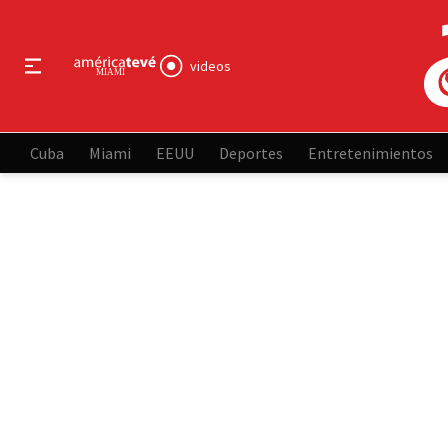
videos
Cuba
Miami
EEUU
Deportes
Entretenimientos