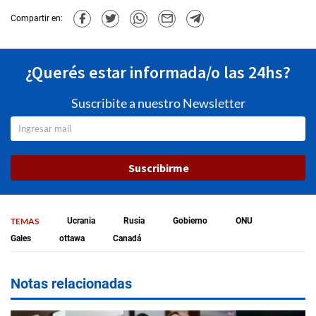
Compartir en:
¿Querés estar informada/o las 24hs?
Suscribite a nuestro Newsletter
Suscribirme
TEMAS
Ucrania
Rusia
Gobierno
ONU
Gales
ottawa
Canadá
Notas relacionadas