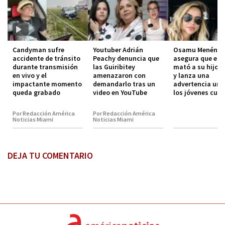
Candyman sufre
Youtuber Adrián
Osamu Menénde
accidente de tránsito
Peachy denuncia que
asegura que el 
durante transmisión
las Guiribitey
mató a su hijo 
en vivo y el
amenazaron con
y lanza una
impactante momento
demandarlo tras un
advertencia urg
queda grabado
video en YouTube
los jóvenes cub
Por Redacción América
Por Redacción América
Noticias Miami
Noticias Miami
DEJA TU COMENTARIO