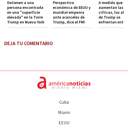
Detienen a una
Perspectiva
A medida que
persona encontrada
económica de EEUU y
aumentan las
en una "superficie
mundial empeora
críticas, los ali
elevada" en la Torre
ante aranceles de
de Trump se
Trump en Nueva York
Trump, dice el FMI
enfrentan entre 
DEJA TU COMENTARIO
Cuba
Miami
EEUU