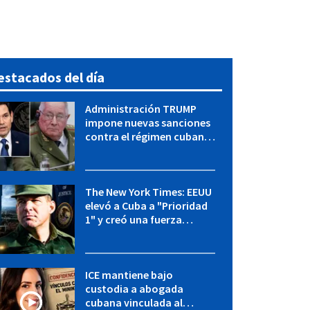
estacados del día
Administración TRUMP
impone nuevas sanciones
contra el régimen cubano:
OFAC incluye a López Miera
y entidades militares
The New York Times: EEUU
elevó a Cuba a "Prioridad
1" y creó una fuerza
especial de la CIA
ICE mantiene bajo
custodia a abogada
cubana vinculada al