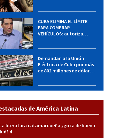
MININT: esto es lo que se
sabe del caso
CUBA ELIMINA EL LÍMITE
PARA COMPRAR
VEHÍCULOS: autoriza
adquirir autos sin
restricción de cantidad
Demandan a la Unión
Eléctrica de Cuba por más
de 802 millones de dólares
bajo la Ley Helms-Burton
estacadas de América Latina
La literatura catamarqueña ¿goza de buena
lud? 4