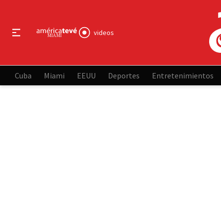
videos
Cuba
Miami
EEUU
Deportes
Entretenimientos