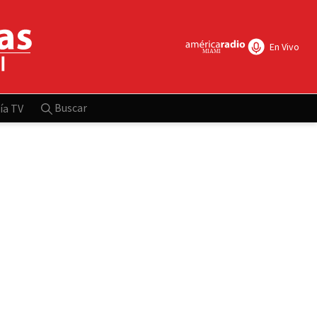
En Vivo
Buscar
ía TV