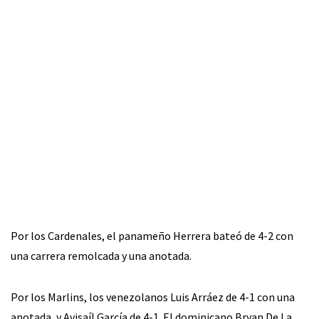
Por los Cardenales, el panameño Herrera bateó de 4-2 con
una carrera remolcada y una anotada.
Por los Marlins, los venezolanos Luis Arráez de 4-1 con una
anotada, y Avisaíl García de 4-1. El dominicano Bryan De La