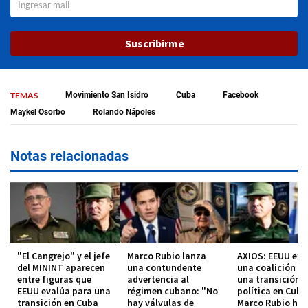
Suscribirme
TEMAS
Movimiento San Isidro
Cuba
Facebook
Maykel Osorbo
Rolando Nápoles
Notas relacionadas
"El Cangrejo" y el jefe
Marco Rubio lanza
AXIOS: EEUU exp
del MININT aparecen
una contundente
una coalición p
entre figuras que
advertencia al
una transición
EEUU evalúa para una
régimen cubano: "No
política en Cuba
transición en Cuba
hay válvulas de
Marco Rubio hab