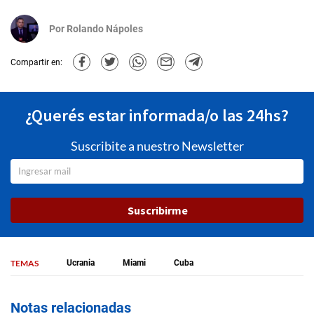
Por
Rolando Nápoles
Compartir en:
¿Querés estar informada/o las 24hs?
Suscribite a nuestro Newsletter
Suscribirme
TEMAS
Ucrania
Miami
Cuba
Notas relacionadas