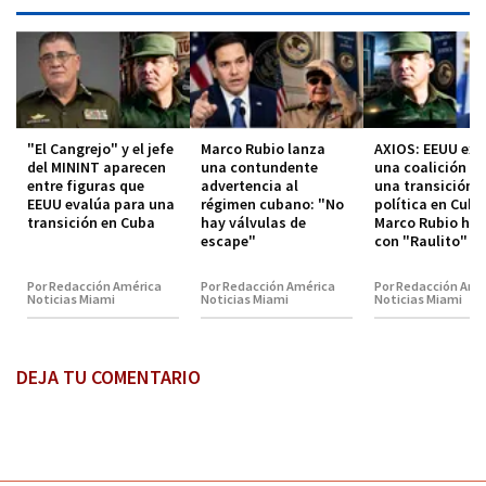
"El Cangrejo" y el jefe
Marco Rubio lanza
AXIOS: EEUU exp
del MININT aparecen
una contundente
una coalición p
entre figuras que
advertencia al
una transición
EEUU evalúa para una
régimen cubano: "No
política en Cuba
transición en Cuba
hay válvulas de
Marco Rubio hab
escape"
con "Raulito" C
Por Redacción América
Por Redacción América
Por Redacción Amé
Noticias Miami
Noticias Miami
Noticias Miami
DEJA TU COMENTARIO