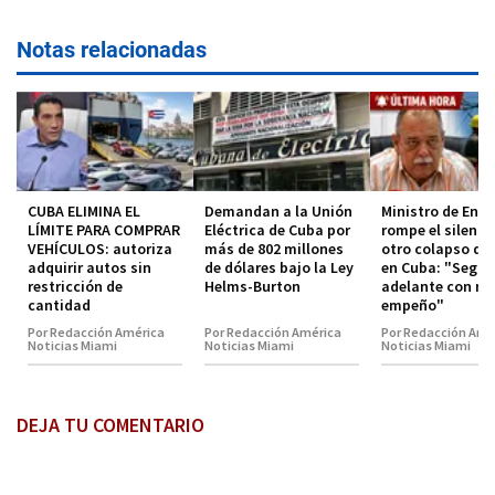
Notas relacionadas
CUBA ELIMINA EL
Demandan a la Unión
Ministro de Ener
LÍMITE PARA COMPRAR
Eléctrica de Cuba por
rompe el silenci
VEHÍCULOS: autoriza
más de 802 millones
otro colapso de
adquirir autos sin
de dólares bajo la Ley
en Cuba: "Segu
restricción de
Helms-Burton
adelante con m
cantidad
empeño"
Por Redacción América
Por Redacción América
Por Redacción Amé
Noticias Miami
Noticias Miami
Noticias Miami
DEJA TU COMENTARIO