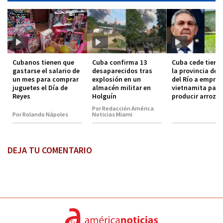
Cubanos tienen que
Cuba confirma 13
Cuba cede tierra
gastarse el salario de
desaparecidos tras
la provincia de 
un mes para comprar
explosión en un
del Río a empre
juguetes el Día de
almacén militar en
vietnamita para
Reyes
Holguín
producir arroz
Por Redacción América
Por Rolando Nápoles
Noticias Miami
DEJA TU COMENTARIO