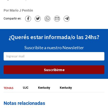
Por
Mario J Pentón
Compartir en:
¿Querés estar informada/o las 24hs?
Suscribite a nuestro Newsletter
Suscribirme
TEMAS
UJC
Kentucky
Kentucky
Notas relacionadas