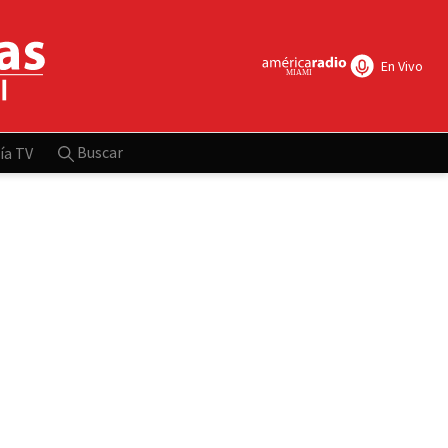
En Vivo
Buscar
ía TV