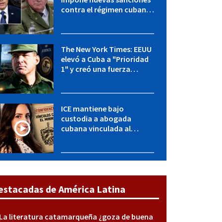
contra el régimen cubano:
OFAC incluye a López Miera
y entidades militares
The New York Times: EEUU
elevó a Cuba a "Prioridad
1" y creó una fuerza
especial de la CIA
ICE mantiene bajo
custodia a abogada
cubana vinculada al
MININT: esto es lo que se
sabe del caso
estacadas de América Latina
La literatura catamarqueña ¿goza de buena