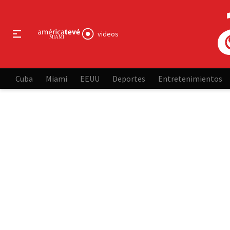
videos
Cuba
Miami
EEUU
Deportes
Entretenimientos