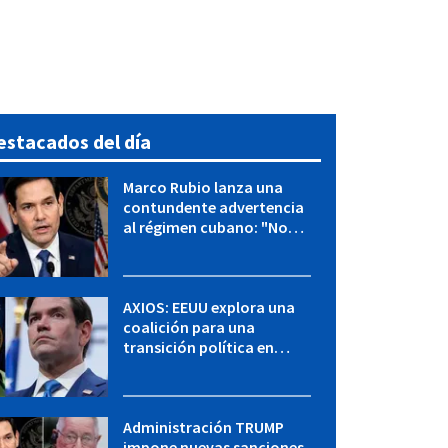
estacados del día
Marco Rubio lanza una
contundente advertencia
al régimen cubano: "No
hay válvulas de escape"
AXIOS: EEUU explora una
coalición para una
transición política en
Cuba y Marco Rubio habla
con "Raulito" Castro
Administración TRUMP
impone nuevas sanciones